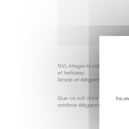
NVL integre la collection de t
et tertiaires.
Simple et élégante, grâce à sa 
Que ce soit dans la version la
This s
extrême élégance dans tous l