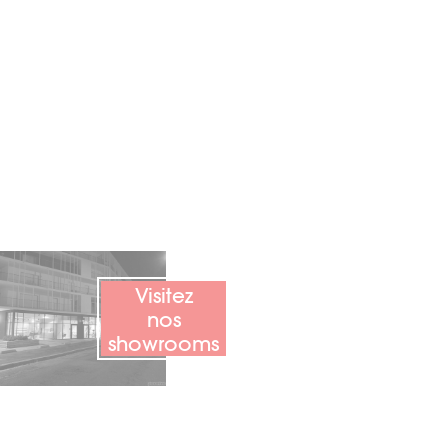
Visitez
nos
showrooms