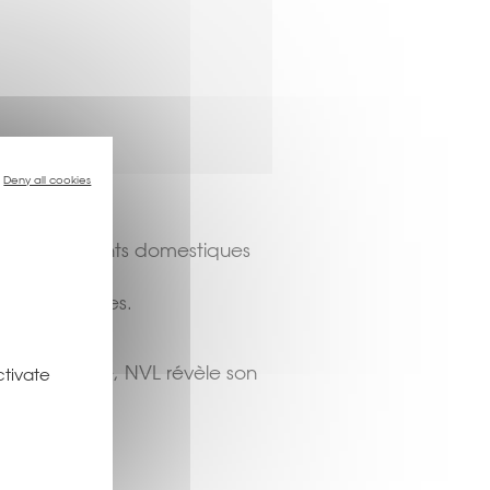
Deny all cookies
s environnements domestiques
re les convives.
 reconstituée, NVL révèle son
ctivate