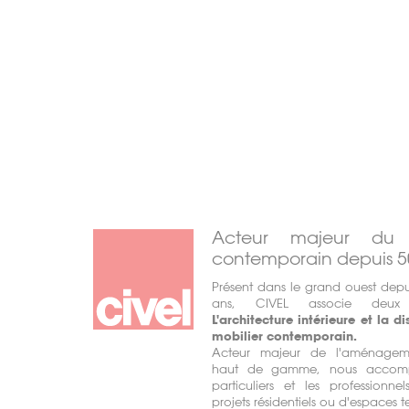
Acteur majeur du m
contemporain depuis 5
Présent dans le grand ouest depu
ans, CIVEL associe deux
L'architecture intérieure et la di
mobilier contemporain.
Acteur majeur de l'aménagemen
haut de gamme, nous accomp
particuliers et les professionne
projets résidentiels ou d'espaces te