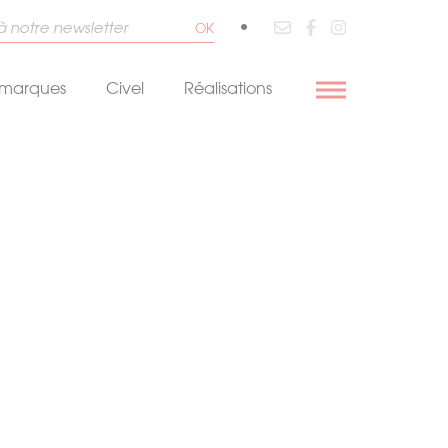
•
OK
 marques
Civel
Réalisations