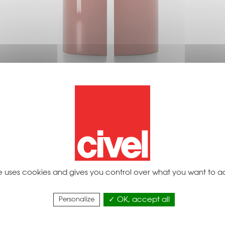
ables MDF Italia et offre une nouvelle solution pour le
forme ronde ou ovale, elle favorise la convivialité ent
quée, brillante ou mate ou dans les variantes en pierre
ite uses cookies and gives you control over what you want to a
es environnements.
Personalize
OK, accept all