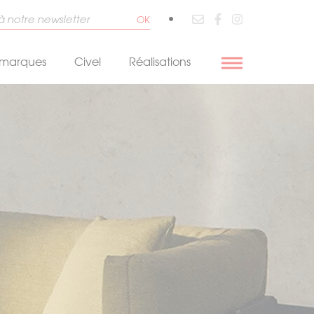
•
OK
 marques
Civel
Réalisations