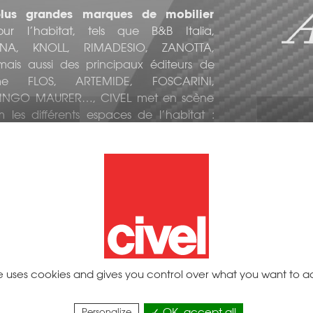
plus grandes marques de mobilier
r l’habitat, tels que B&B Italia,
INA, KNOLL, RIMADESIO, ZANOTTA,
ais aussi des principaux éditeurs de
me FLOS, ARTEMIDE, FOSCARINI,
 INGO MAURER…, CIVEL met en scène
les différents espaces de l’habitat :
re, cuisine et bain.
Nos principaux partenaires
ite uses cookies and gives you control over what you want to a
Personalize