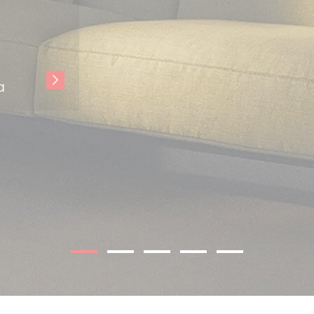
WILLIAM
Canapé composable
Design Damian Williamson