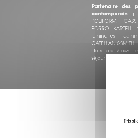
Partenaire des 
contemporain
pou
POLIFORM, CASS
PORRO, KARTELL, m
luminaires com
CATELLANI&SMITH,
dans ses showroom 
séjour, salon, chamb
This s